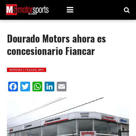
Dourado Motors ahora es
concesionario Fiancar
NOTICIAS |
16 JULIO, 2015
Facebook
Twitter
WhatsApp
LinkedIn
Email