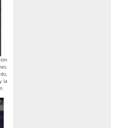
ción
nes.
rdo,
y la
n.