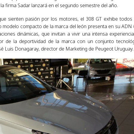
 la firma Sadar lanzará en el segundo semestre del año.
ue sienten pasión por los motores, el 308 GT exhibe todos
evo modelo compacto de la marca del león presenta en su ADN
ciones dinámicas, que invitan a vivir una intensa experienci
r de la deportividad de la marca con un conjunto tecnoló
sé Luis Donagaray, director de Marketing de Peugeot Uruguay.