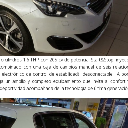
o cilindros 1.6 THP con 205 cv de potencia, Start&Stop, inyec
e, combinado con una caja de cambios manual de seis relacio
electrónico de control de estabilidad) desconectable. A bo
ga un amplio y completo equipamiento que invita al confort 
 deportividad acompañada de la tecnología de última generació