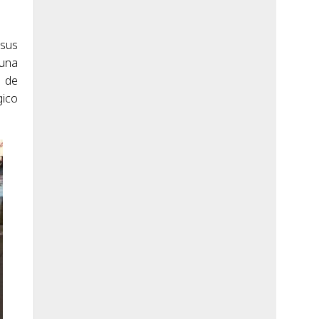
 sus
 una
a de
gico