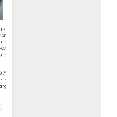
 que
ción
 del
está
a el
9,7”
e el
ting