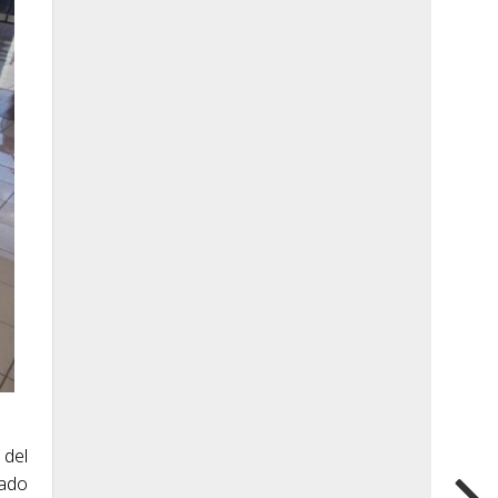
 del
nado