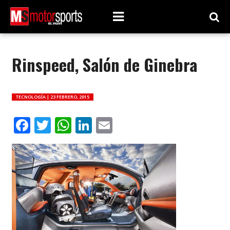
Rinspeed, Salón de Ginebra
TECNOLOGÍA |
23 FEBRERO, 2015
Facebook
Twitter
WhatsApp
LinkedIn
Email