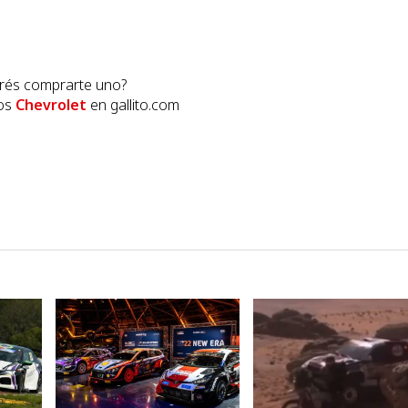
rés comprarte uno?
los
Chevrolet
en gallito.com
VER NOTA
VER NOTA