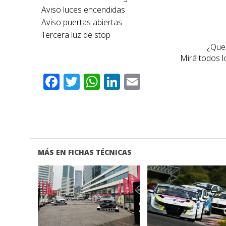
Aviso luces encendidas
Aviso puertas abiertas
Tercera luz de stop
¿Que
Mirá todos 
Facebook
Twitter
WhatsApp
LinkedIn
Email
MÁS EN FICHAS TÉCNICAS
VER NOTA
VER NOTA