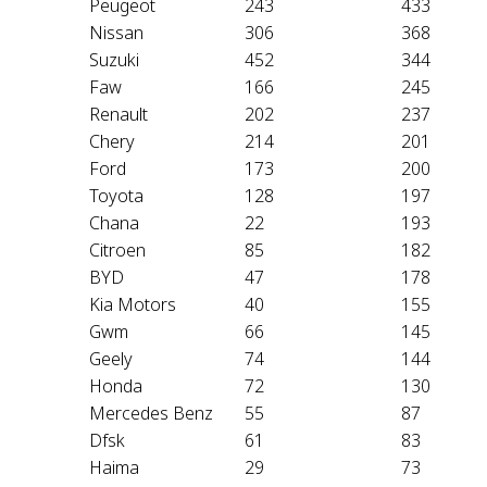
Peugeot
243
433
Nissan
306
368
Suzuki
452
344
Faw
166
245
Renault
202
237
Chery
214
201
Ford
173
200
Toyota
128
197
Chana
22
193
Citroen
85
182
BYD
47
178
Kia Motors
40
155
Gwm
66
145
Geely
74
144
Honda
72
130
Mercedes Benz
55
87
Dfsk
61
83
Haima
29
73