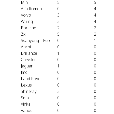
Mini
5
5
Alfa Romeo
0
4
Volvo
3
4
Wuling
3
4
Porsche
2
2
Zx
5
2
Ssanyong – Fso
0
1
Anchi
0
0
Brilliance
1
0
Chrysler
0
0
Jaguar
1
0
Jmc
0
0
Land Rover
0
0
Lexus
0
0
Shineray
3
0
Sma
0
0
Xinkai
0
0
Varios
0
0