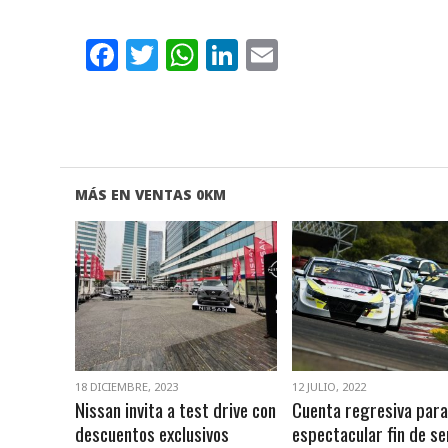
Facebook
Twitter
WhatsApp
LinkedIn
Email
MÁS EN VENTAS 0KM
VER NOTA
VER NOTA
18 DICIEMBRE, 2023
12 JULIO, 2022
Nissan invita a test drive con
Cuenta regresiva para
descuentos exclusivos
espectacular fin de s