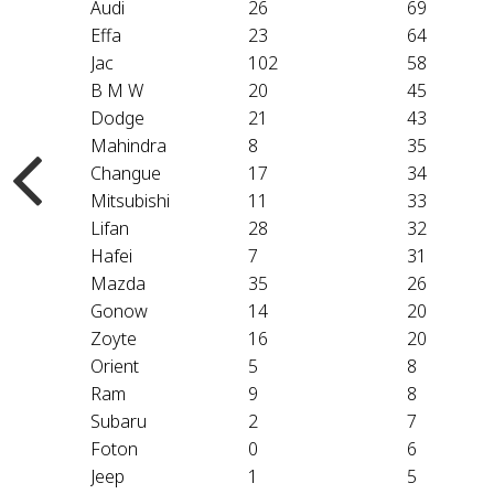
Audi
26
69
Effa
23
64
Jac
102
58
B M W
20
45
Dodge
21
43
Mahindra
8
35
Changue
17
34
Mitsubishi
11
33
Lifan
28
32
Hafei
7
31
Mazda
35
26
Gonow
14
20
Zoyte
16
20
Orient
5
8
Ram
9
8
Subaru
2
7
Foton
0
6
Jeep
1
5