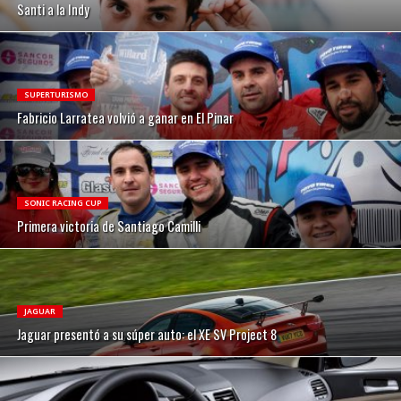
Santi a la Indy
SUPERTURISMO
Fabricio Larratea volvió a ganar en El Pinar
SONIC RACING CUP
Primera victoria de Santiago Camilli
JAGUAR
Jaguar presentó a su súper auto: el XE SV Project 8