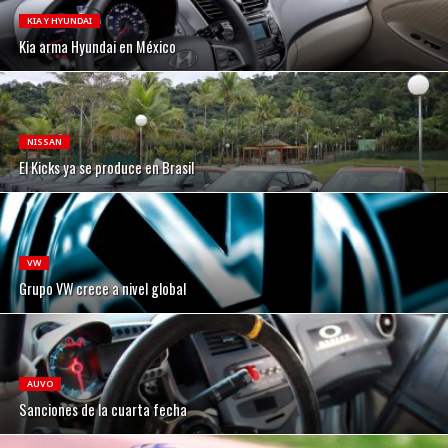
KIA Y HYUNDAI
Kia arma Hyundai en México
NISSAN
El Kicks ya se produce en Brasil
VW
Grupo VW crece a nivel global
AUVO
Sanciones de la cuarta fecha