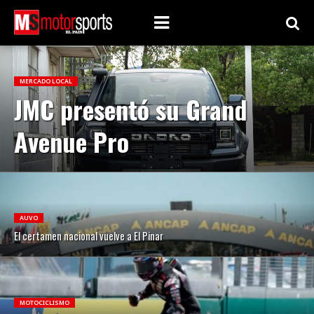
MERCADO LOCAL
JMC presentó su Grand
Avenue Pro
AUVO
El certamen nacional vuelve a El Pinar
MOTOCICLISMO