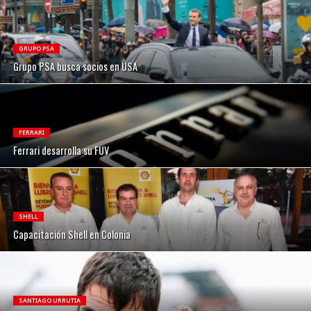
GRUPO PSA
Grupo PSA busca socios en USA
FERRARI
Ferrari desarrolla su FUV
SHELL
Capacitación Shell en Colonia
SANTIAGO URRUTIA