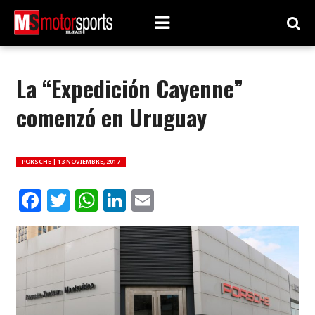
La “Expedición Cayenne”
comenzó en Uruguay
PORSCHE |
13 NOVIEMBRE, 2017
Facebook
Twitter
WhatsApp
LinkedIn
Email