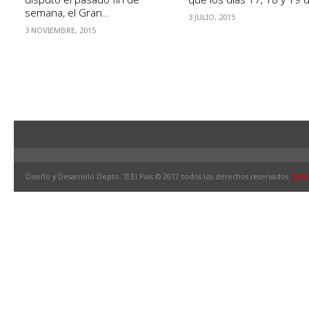
semana, el Gran...
3 JULIO, 2015
3 NOVIEMBRE, 2015
Diseño y Desarrollo Depto. TI El País © 2017 todos los derechos reservados.
ELPA