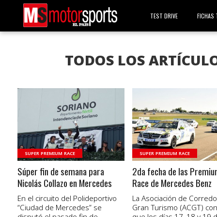
TEST DRIVE
FICHAS 
TODOS LOS ARTÍCULO
VER NOTA
VER NOTA
SUPER PREMIUM RACE
SUPER PREMIUM RACE
Súper fin de semana para
2da fecha de las Premi
Nicolás Collazo en Mercedes
Race de Mercedes Benz
En el circuito del Polideportivo
La Asociación de Corred
“Ciudad de Mercedes” se
Gran Turismo (ACGT) con
disputó el pasado fin de
que los días 17, 18 y 19 de