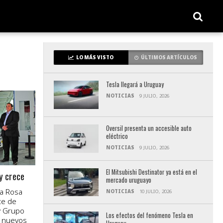
LO MÁS VISTO
ÚLTIMOS ARTÍCULOS
Tesla llegará a Uruguay
NOTICIAS
9 JULIO, 2026
Oversil presenta un accesible auto
eléctrico
NOTICIAS
9 JULIO, 2026
El Mitsubishi Destinator ya está en el
y crece
mercado uruguayo
ta Rosa
NOTICIAS
10 JULIO, 2026
te de
 y Grupo
Los efectos del fenómeno Tesla en
s nuevos