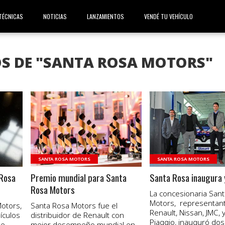
TÉCNICAS
NOTICIAS
LANZAMIENTOS
VENDÉ TU VEHÍCULO
OS DE "SANTA ROSA MOTORS"
VER NOTA
VER NOTA
SANTA ROSA MOTORS
SANTA ROSA MOTORS
 Rosa
Premio mundial para Santa
Santa Rosa inaugura 
Rosa Motors
La concesionaria San
Motors, representan
otors,
Santa Rosa Motors fue el
Renault, Nissan, JMC,
ículos
distribuidor de Renault con
Piaggio, inauguró do
ue
mejor desempeño mundial en