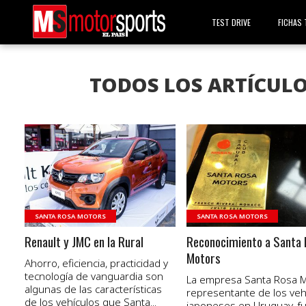
TEST DRIVE
FICHAS 
TODOS LOS ARTÍCUL
VER NOTA
VER NOTA
SANTA ROSA MOTORS
SANTA ROSA MOTORS
Renault y JMC en la Rural
Reconocimiento a Santa
Motors
Ahorro, eficiencia, practicidad y
tecnología de vanguardia son
La empresa Santa Rosa M
algunas de las características
representante de los veh
de los vehículos que Santa...
japoneses en Uruguay, f