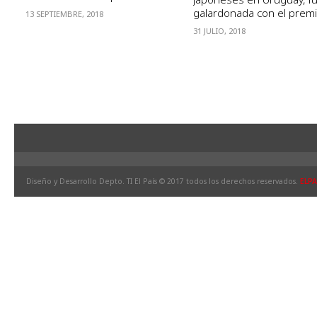
galardonada con el premio
13 SEPTIEMBRE, 2018
31 JULIO, 2018
Diseño y Desarrollo Depto. TI El País © 2017 todos los derechos reservados.
ELPA