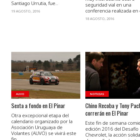
Santiago Urrutia, fue...
seguridad vial en una
conferencia realizada en el
19 AGOSTO, 2016
18 AGOSTO, 2016
VER NOTA
VER NOTA
AUVO
NOTICIAS
Sexta a fondo en El Pinar
Chino Recoba y Tony Pac
correrán en El Pinar
Otra excepcional etapa del
calendario organizado por la
Este fin de semana comie
Asociación Uruguaya de
edición 2016 del Desafío
Volantes (AUVO) se vivirá este
Chevrolet, la acción solida
fin...