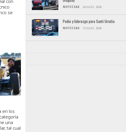
Uruguay
ial con
cnico
NOTICIAS
24 JULIO, 2026
anco se
Podio y liderazgo para Santi Urrutia
NOTICIAS
12 JULIO, 2026
a en los
categoría
ne una
r, tal cual