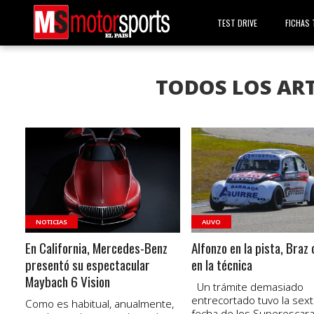
TEST DRIVE
FICHAS 
TODOS LOS ART
VER NOTA
VER NOTA
NOTICIAS
AUVO
En California, Mercedes-Benz
Alfonzo en la pista, Braz 
presentó su espectacular
en la técnica
Maybach 6 Vision
Un trámite demasiado
entrecortado tuvo la sext
Como es habitual, anualmente,
fecha de los Superescara