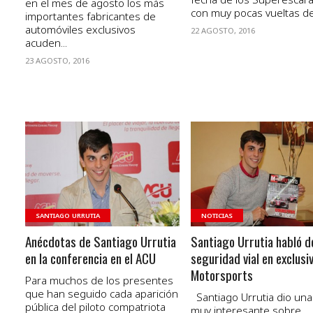
en el mes de agosto los más
con muy pocas vueltas de.
importantes fabricantes de
automóviles exclusivos
22 AGOSTO, 2016
acuden...
23 AGOSTO, 2016
VER NOTA
VER NOTA
SANTIAGO URRUTIA
NOTICIAS
Anécdotas de Santiago Urrutia
Santiago Urrutia habló d
en la conferencia en el ACU
seguridad vial en exclusi
Motorsports
Para muchos de los presentes
que han seguido cada aparición
Santiago Urrutia dio una
pública del piloto compatriota
muy interesante sobre