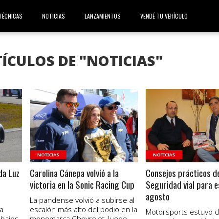
TÉCNICAS
NOTICIAS
LANZAMIENTOS
VENDÉ TU VEHÍCULO
ÍCULOS DE "NOTICIAS"
VER NOTA
VER NOTA
NOTICIAS
NOTICIAS
da Luz
Carolina Cánepa volvió a la
Consejos prácticos d
victoria en la Sonic Racing Cup
Seguridad vial para 
agosto
La pandense volvió a subirse al
a
escalón más alto del podio en la
Motorsports estuvo c
bajos,
monomarca Chevrolet, luego