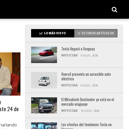
LO MÁS VISTO
ÚLTIMOS ARTÍCULOS
Tesla llegará a Uruguay
NOTICIAS
9 JULIO, 2026
Oversil presenta un accesible auto
eléctrico
NOTICIAS
9 JULIO, 2026
El Mitsubishi Destinator ya está en el
e
mercado uruguayo
este 24 de
NOTICIAS
10 JULIO, 2026
harlando
Los efectos del fenómeno Tesla en