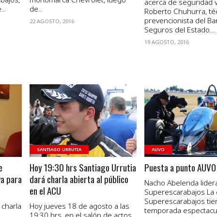
acerca de seguridad v
..
de...
Roberto Chuhurra, té
prevencionista del B
22 AGOSTO, 2016
Seguros del Estado....
19 AGOSTO, 2016
VER NOTA
VER NOTA
SANTIAGO URRUTIA
AUVO
e
Hoy 19:30 hrs Santiago Urrutia
Puesta a punto AUVO
va para
dará charla abierta al público
Nacho Abelenda lider
en el ACU
Superescarabajos La 
Superescarabajos tie
 charla
Hoy jueves 18 de agosto a las
temporada espectacula
19:30 hrs, en el salón de actos