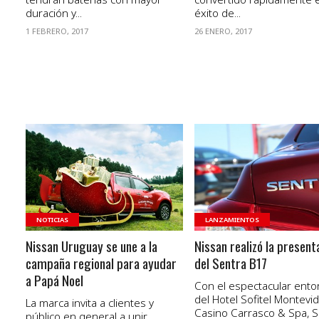
duración y...
éxito de...
1 FEBRERO, 2017
26 ENERO, 2017
VER NOTA
VER NOTA
NOTICIAS
LANZAMIENTOS
Nissan Uruguay se une a la
Nissan realizó la present
campaña regional para ayudar
del Sentra B17
a Papá Noel
Con el espectacular ento
del Hotel Sofitel Montevi
La marca invita a clientes y
Casino Carrasco & Spa, S
público en general a unir