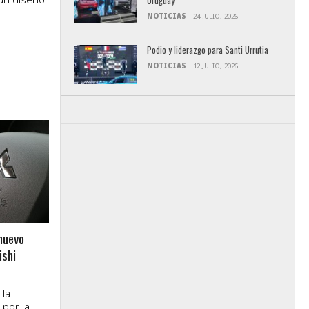
Uruguay
NOTICIAS
24 JULIO, 2026
Podio y liderazgo para Santi Urrutia
NOTICIAS
12 JULIO, 2026
nuevo
ishi
 la
 por la