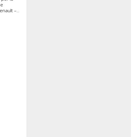
ue
enault –...