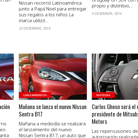
Nissan recorrió Latinoamérica
propio y distintivo,...
junto a Papá Noel para entregar
6 DICIEMBRE, 2016
sus regalos a los niños La
marca utilizó...
22 DICIEMBRE, 2016
VER NOTA
VER NOTA
LANZAMIENTOS
NOTICIAS
ación
Mañana se lanza el nuevo Nissan
Carlos Ghosn será el 
Sentra B17
presidente de Mitsub
Motors
rno
Mañana a mediodía se realizará
deo
el lanzamiento del nuevo
Las repercusiones de
anta
Nissan Sentra B17, un auto que
autorización realizada