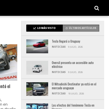
LO MÁS VISTO
ÚLTIMOS ARTÍCULOS
Tesla llegará a Uruguay
NOTICIAS
9 JULIO, 2026
Oversil presenta un accesible auto
eléctrico
NOTICIAS
9 JULIO, 2026
El Mitsubishi Destinator ya está en el
ntó el
mercado uruguayo
NOTICIAS
10 JULIO, 2026
,
an en
Los efectos del fenómeno Tesla en
un diseño