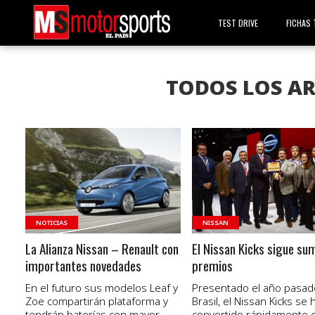
TEST DRIVE
FICHAS 
TODOS LOS AR
VER NOTA
VER NOTA
NOTICIAS
NISSAN
La Alianza Nissan – Renault con
El Nissan Kicks sigue s
importantes novedades
premios
En el futuro sus modelos Leaf y
Presentado el año pasad
Zoe compartirán plataforma y
Brasil, el Nissan Kicks se 
tendrán baterías con mayor
convertido rápidamente 