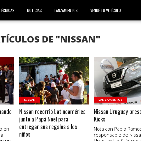
TÉCNICAS
NOTICIAS
LANZAMIENTOS
VENDÉ TU VEHÍCULO
TÍCULOS DE "NISSAN"
VER NOTA
VER NOTA
NISSAN
LANZAMIENTOS
umando
Nissan recorrió Latinoamérica
Nissan Uruguay prese
junto a Papá Noel para
Kicks
entregar sus regalos a los
o en
Nota con Pablo Ramos
niños
ha
responsable de Niss
en un
Uruguay Un SUV con 