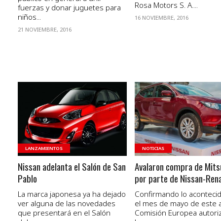
Rosa Motors S. A....
fuerzas y donar juguetes para
niños...
16 NOVIEMBRE, 2016
21 NOVIEMBRE, 2016
VER NOTA
VER NOTA
LANZAMIENTOS
NOTICIAS
Nissan adelanta el Salón de San
Avalaron compra de Mits
Pablo
por parte de Nissan-Rena
La marca japonesa ya ha dejado
Confirmando lo aconteci
ver alguna de las novedades
el mes de mayo de este a
que presentará en el Salón
Comisión Europea autori