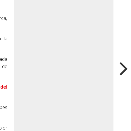
rca,
e la
pada
a de
del
lpes
olor