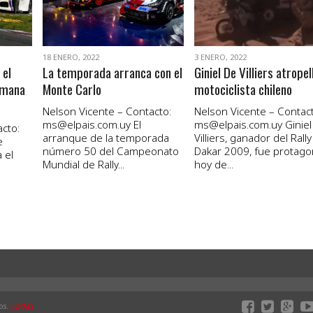
18 ENERO, 2022
3 ENERO, 2022
 el
La temporada arranca con el
Giniel De Villiers atropel
emana
Monte Carlo
motociclista chileno
Nelson Vicente – Contacto:
Nelson Vicente – Contact
ms@elpais.com.uy
El
ms@elpais.com.uy
Giniel
cto:
arranque de la temporada
Villiers, ganador del Rally
e
número 50 del Campeonato
Dakar 2009, fue protago
 el
Mundial de Rally...
hoy de...
os.
ELPAIS