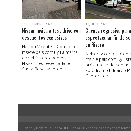
18 DICIEMBRE, 2023
12 JULIO, 2022
Nissan invita a test drive con
Cuenta regresiva para
descuentos exclusivos
espectacular fin de s
en Rivera
Nelson Vicente – Contacto:
ms@elpais.com.uy
La marca
Nelson Vicente – Conta
de vehículos japonesa
ms@elpais.com.uy
Est
Nissan, representada por
próximo fin de semana
Santa Rosa, se prepara...
autódromo Eduardo P.
Cabrera de la...
Diseño y Desarrollo Depto. TI El País © 2017 todos los derechos reservad