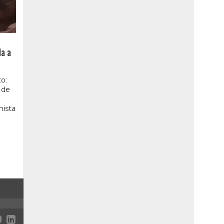
la a
o:
 de
nista