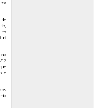
arca
d de
rio,
3 en
hini
 una
 V12
 que
to e
icos
ería