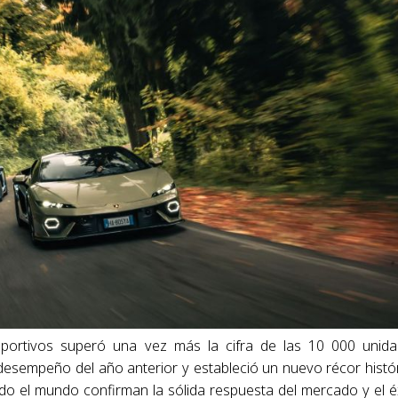
deportivos superó una vez más la cifra de las 10 000 unid
desempeño del año anterior y estableció un nuevo récor histó
do el mundo confirman la sólida respuesta del mercado y el é