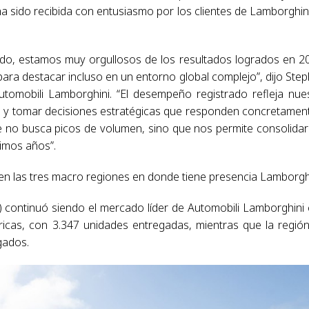
l ha sido recibida con entusiasmo por los clientes de Lamborghin
ado, estamos muy orgullosos de los resultados logrados en 2
ara destacar incluso en un entorno global complejo”, dijo Ste
utomobili Lamborghini. “El desempeño registrado refleja nue
do y tomar decisiones estratégicas que responden concretamen
ue no busca picos de volumen, sino que nos permite consolidar
timos años”.
n las tres macro regiones en donde tiene presencia Lamborghi
 continuó siendo el mercado líder de Automobili Lamborghini
ricas, con 3.347 unidades entregadas, mientras que la regió
gados.