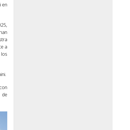
i en
025,
phan
stra
te a
 los
ni.
 con
n de