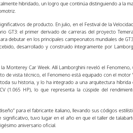
talmente hibridado, un logro que continúa distinguiendo a la m
motriz.
nificativos de producto. En julio, en el Festival de la Velocida
rio GT3: el primer derivado de carreras del proyecto Temera
para debutar en los principales campeonatos mundiales de GT
cebido, desarrollado y construido íntegramente por Lamborg
te la Monterey Car Week. Allí Lamborghini reveló el Fenomeno,
nto de vista técnico, el Fenomeno está equipado con el motor
da su historia, y lo ha integrado a una arquitectura híbrida
CV (1.065 HP), lo que representa la cúspide del rendimien
ño” para el fabricante italiano, llevando sus códigos estilíst
significativo, tuvo lugar en el año en que el taller de talabart
igésimo aniversario oficial.