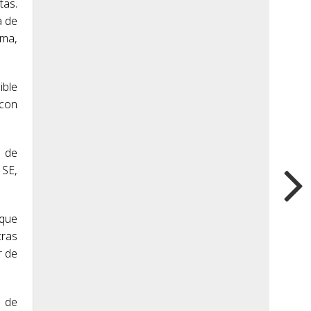
tas.
a de
ama,
ible
 con
n de
 SE,
 que
tras
r de
e de