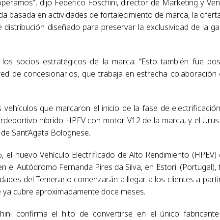
peramos”, dijo Federico Foschini, director de Marketing y Ven
da basada en actividades de fortalecimiento de marca, la ofert
distribución diseñado para preservar la exclusividad de la g
r los socios estratégicos de la marca: “Esto también fue pos
 red de concesionarios, que trabaja en estrecha colaboración
vehículos que marcaron el inicio de la fase de electrificació
erdeportivo híbrido HPEV con motor V12 de la marca, y el Urus
V de Sant’Agata Bolognese.
 el nuevo Vehículo Electrificado de Alto Rendimiento (HPEV)
 el Autódromo Fernanda Pires da Silva, en Estoril (Portugal), 
dades del Temerario comenzarán a llegar a los clientes a parti
ue ya cubre aproximadamente doce meses.
ini confirma el hito de convertirse en el único fabricant