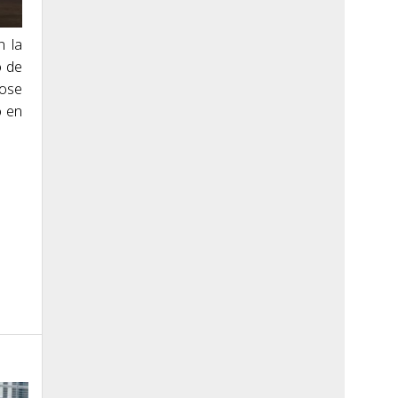
n la
o de
dose
o en