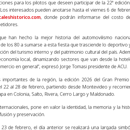
iones para los pilotos que deseen participar de la 22ª edición
. Los interesados pueden anotarse hasta el viernes 6 de febre
aleshistorico.com
, donde podrán informarse del costo d
etidores.
ue han hecho la mejor historia del automovilismo nacion
o de los 80 a sumarse a esta fiesta que trasciende lo deportivo 
n del turismo interno y del patrimonio cultural del país. Ade
economía local, dinamizando sectores que van desde la hotel
comercio en general”, expresó Jorge Tomasi presidente de ACU.
mportantes de la región, la edición 2026 del Gran Premio
del 22 al 28 de febrero, partiendo desde Montevideo y recorri
tapa en Colonia, Salto, Rivera, Cerro Largo y Maldonado.
ernacionales, pone en valor la identidad, la memoria y la hist
fusión y preservación.
 23 de febrero, el día anterior se realizará una largada simbó