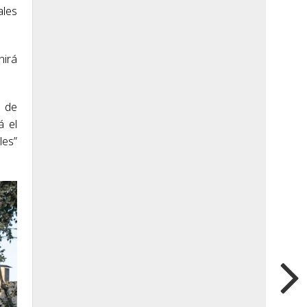
ales
nirá
7 de
á el
les”