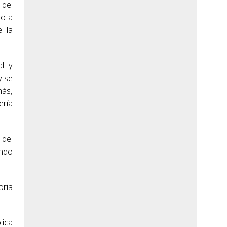
 del
ro a
e la
al y
y se
más,
ería
 del
endo
oria
lica