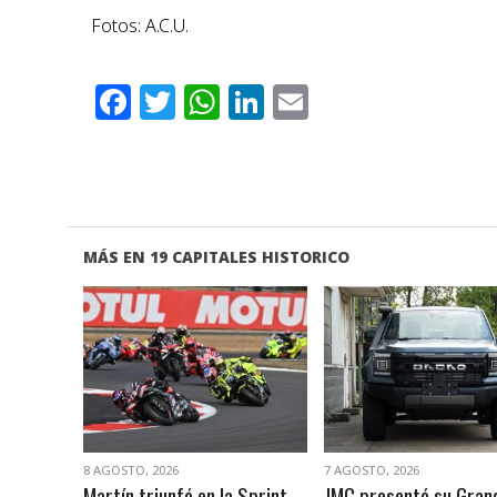
Fotos: A.C.U.
Facebook
Twitter
WhatsApp
LinkedIn
Email
MÁS EN 19 CAPITALES HISTORICO
VER NOTA
VER NOTA
8 AGOSTO, 2026
7 AGOSTO, 2026
Martín triunfó en la Sprint
JMC presentó su Gran