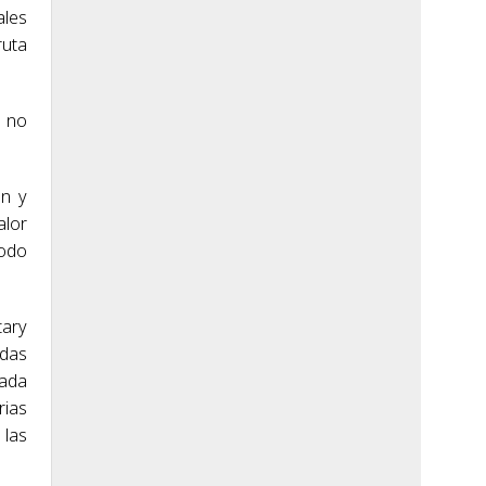
ales
uta
o no
ón y
alor
todo
tary
edas
cada
rias
 las