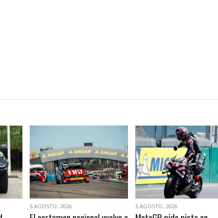
VER NOTA
VER NOTA
6 AGOSTO, 2026
5 AGOSTO, 2026
d
El certamen nacional vuelve a
MotoGP pide pista en