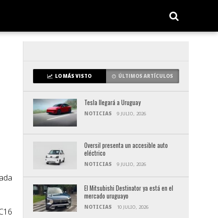
LO MÁS VISTO
ÚLTIMOS ARTÍCULOS
Tesla llegará a Uruguay
NOTICIAS
9 JULIO, 2026
Oversil presenta un accesible auto
eléctrico
NOTICIAS
9 JULIO, 2026
zada
El Mitsubishi Destinator ya está en el
mercado uruguayo
NOTICIAS
10 JULIO, 2026
 C16