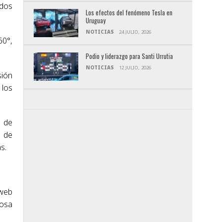
 dos
Los efectos del fenómeno Tesla en
Uruguay
NOTICIAS
24 JULIO, 2026
60°,
Podio y liderazgo para Santi Urrutia
NOTICIAS
12 JULIO, 2026
sión
 los
s de
s de
s.
web
Rosa