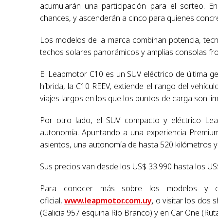
acumularán una participación para el sorteo. 
chances, y ascenderán a cinco para quienes concre
Los modelos de la marca combinan potencia, tecno
techos solares panorámicos y amplias consolas fron
El Leapmotor C10 es un SUV eléctrico de última g
híbrida, la C10 REEV, extiende el rango del vehícul
viajes largos en los que los puntos de carga son lim
Por otro lado, el SUV compacto y eléctrico Le
autonomía. Apuntando a una experiencia Premium, 
asientos, una autonomía de hasta 520 kilómetros y 
Sus precios van desde los US$ 33.990 hasta los US
Para conocer más sobre los modelos y coo
oficial,
www.leapmotor.com.uy
, o visitar los do
(Galicia 957 esquina Río Branco) y en Car One (Rut