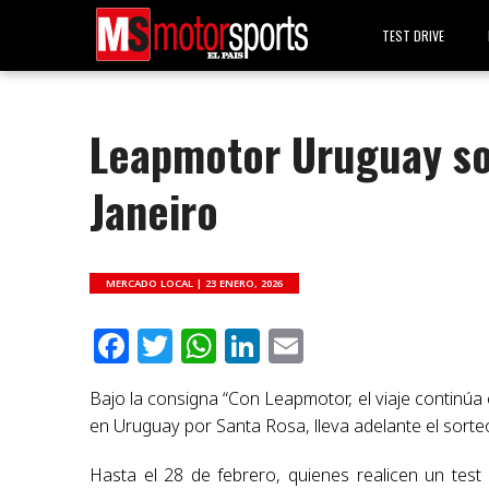
TEST DRIVE
Leapmotor Uruguay sor
Janeiro
MERCADO LOCAL |
23 ENERO, 2026
Facebook
Twitter
WhatsApp
LinkedIn
Email
Bajo la consigna “Con Leapmotor, el viaje continúa 
en Uruguay por Santa Rosa, lleva adelante el sorte
Hasta el 28 de febrero, quienes realicen un te