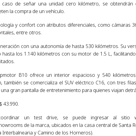
En caso de señar una unidad cero kilómetro, se obtendrán
ten la compra de un vehículo.
logía y confort con atributos diferenciales, como cámaras 3
tales, entre otros.
eneración con una autonomía de hasta 530 kilómetros. Su ver
o hasta los 1.140 kilómetros con su motor de 1.5 L, facilitando
itados.
apmotor B10 ofrece un interior espacioso y 540 kilómetro
también se comercializa el SUV eléctrico C16, con tres fila
una gran pantalla de entretenimiento para quienes viajan detrá
$ 43.990.
rdinar un test drive, se puede ingresar al sitio 
s showrooms de la marca, ubicados en la casa central de Santa 
a Interbalnearia y Camino de los Horneros).