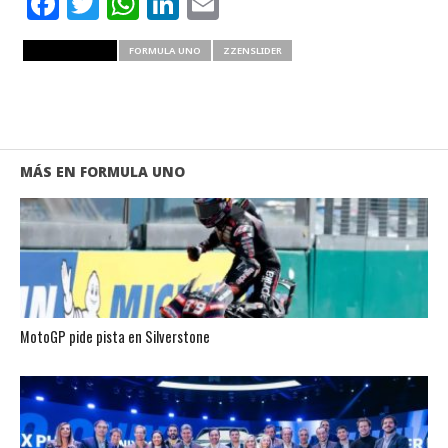
Facebook
Twitter
WhatsApp
LinkedIn
Email
RELATED ITEMS
FORMULA UNO
ZZENSLIDER
MÁS EN FORMULA UNO
MotoGP pide pista en Silverstone