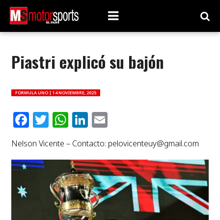
Piastri explicó su bajón
FORMULA UNO |
14 NOVIEMBRE, 2025
Facebook
Twitter
WhatsApp
LinkedIn
Email
Nelson Vicente – Contacto:
pelovicenteuy@gmail.com