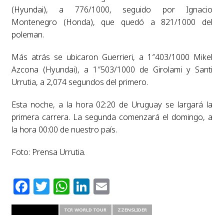
(Hyundai), a 776/1000, seguido por Ignacio
Montenegro (Honda), que quedó a 821/1000 del
poleman.
Más atrás se ubicaron Guerrieri, a 1″403/1000 Mikel
Azcona (Hyundai), a 1″503/1000 de Girolami y Santi
Urrutia, a 2,074 segundos del primero.
Esta noche, a la hora 02:20 de Uruguay se largará la
primera carrera. La segunda comenzará el domingo, a
la hora 00:00 de nuestro país.
Foto: Prensa Urrutia.
Facebook
Twitter
WhatsApp
LinkedIn
Email
RELATED ITEMS
TCR WORLD TOUR
ZZENSLIDER