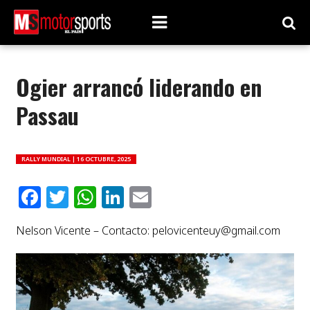
Ogier arrancó liderando en
Passau
RALLY MUNDIAL |
16 OCTUBRE, 2025
Facebook
Twitter
WhatsApp
LinkedIn
Email
Nelson Vicente – Contacto:
pelovicenteuy@gmail.com