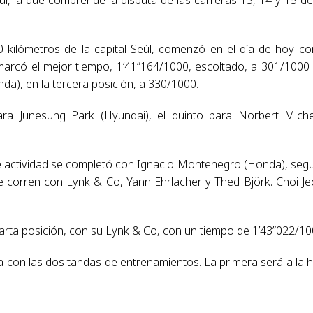
0 kilómetros de la capital Seúl, comenzó en el día de hoy co
marcó el mejor tiempo, 1’41”164/1000, escoltado, a 301/1000
da), en la tercera posición, a 330/1000.
ra Junesung Park (Hyundai), el quinto para Norbert Miche
.
 de actividad se completó con Ignacio Montenegro (Honda), seg
ue corren con Lynk & Co, Yann Ehrlacher y Thed Björk. Choi J
arta posición, con su Lynk & Co, con un tiempo de 1’43”022/10
a con las dos tandas de entrenamientos. La primera será a la 