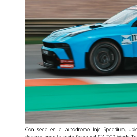
Con sede en el autódromo Inje Speedium, ubic
desarrollando la sexta fecha del FIA TCR World Tou