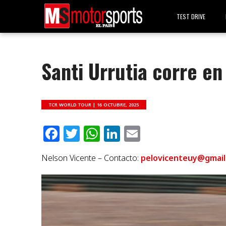
TEST DRIVE
Santi Urrutia corre e
TCR WORLD TOUR |
16 OCTUBRE, 2025
Facebook
Twitter
WhatsApp
LinkedIn
Email
Nelson Vicente – Contacto:
pelovicenteuy@gmail