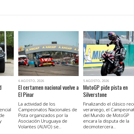
VER NOTA
VER NOTA
6 AGOSTO, 2026
5 AGOSTO, 2026
d
El certamen nacional vuelve a
MotoGP pide pista en
El Pinar
Silverstone
La actividad de los
Finalizando el clásico re
encial
Campeonatos Nacionales de
veraniego, el Campeona
 de
Pista organizados por la
del Mundo de MotoGP
y
Asociación Uruguaya de
encara la disputa de la
Volantes (AUVO) se...
decimotercera...