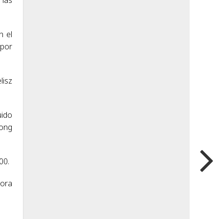
n el
 por
lisz
uido
eong
00.
hora