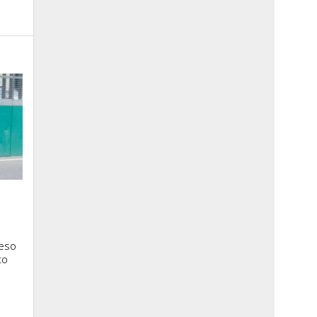
ceso
to