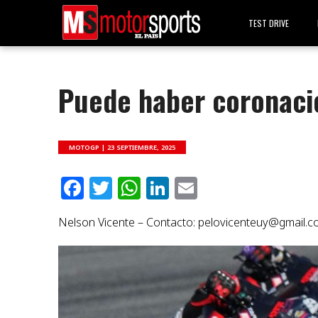
TEST DRIVE
Puede haber coronaci
MOTOGP |
23 SEPTIEMBRE, 2025
Facebook
Twitter
WhatsApp
LinkedIn
Email
Nelson Vicente – Contacto:
pelovicenteuy@gmail.c