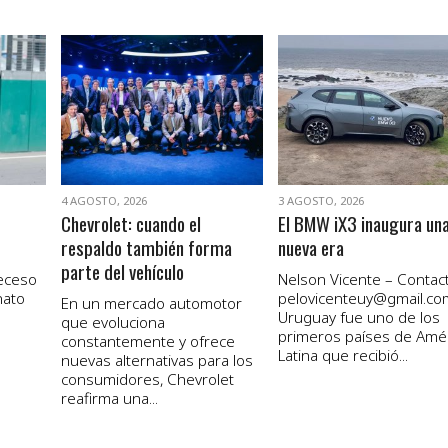
VER NOTA
VER NOTA
4 AGOSTO, 2026
3 AGOSTO, 2026
Chevrolet: cuando el
El BMW iX3 inaugura un
respaldo también forma
nueva era
parte del vehículo
receso
Nelson Vicente – Contact
nato
pelovicenteuy@gmail.co
En un mercado automotor
Uruguay fue uno de los
que evoluciona
primeros países de Amé
constantemente y ofrece
Latina que recibió...
nuevas alternativas para los
consumidores, Chevrolet
reafirma una...