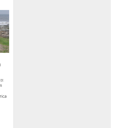
a
o:
m
rica