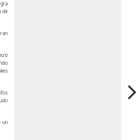
ogra
n de
gran
izó
endo
ales
nfos
pudo
e un