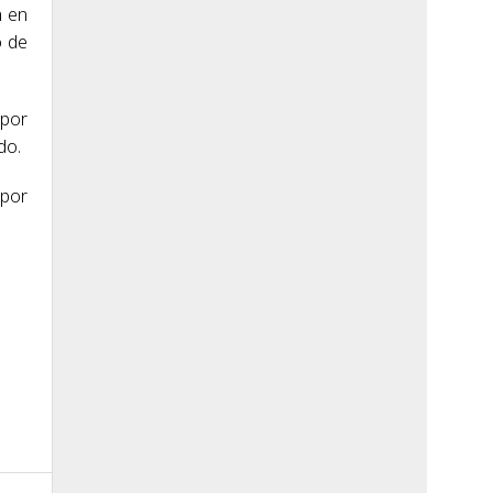
n en
o de
 por
do.
 por