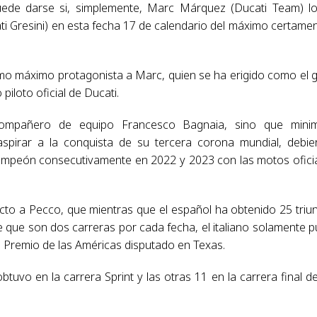
 puede darse si, simplemente, Marc Márquez (Ducati Team) l
i Gresini) en esta fecha 17 de calendario del máximo certame
mo máximo protagonista a Marc, quien se ha erigido como el 
loto oficial de Ducati.
ompañero de equipo Francesco Bagnaia, sino que minim
 aspirar a la conquista de su tercera corona mundial, debi
mpeón consecutivamente en 2022 y 2023 con las motos ofici
cto a Pecco, que mientras que el español ha obtenido 25 triu
 que son dos carreras por cada fecha, el italiano solamente 
ran Premio de las Américas disputado en Texas.
tuvo en la carrera Sprint y las otras 11 en la carrera final d