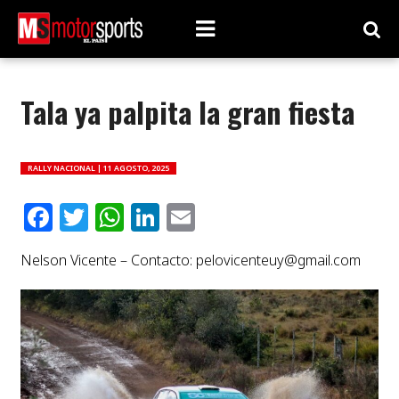
Tala ya palpita la gran fiesta
RALLY NACIONAL |
11 AGOSTO, 2025
Facebook
Twitter
WhatsApp
LinkedIn
Email
Nelson Vicente – Contacto:
pelovicenteuy@gmail.com