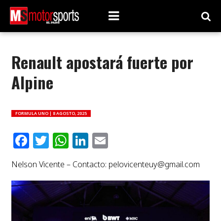
Renault apostará fuerte por
Alpine
FORMULA UNO |
8 AGOSTO, 2025
Facebook
Twitter
WhatsApp
LinkedIn
Email
Nelson Vicente – Contacto:
pelovicenteuy@gmail.com