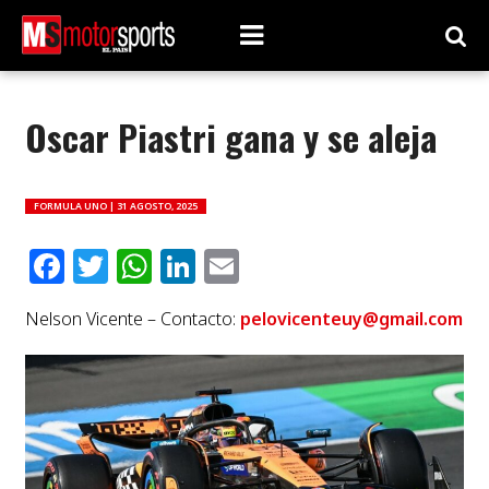
Oscar Piastri gana y se aleja
FORMULA UNO |
31 AGOSTO, 2025
Facebook
Twitter
WhatsApp
LinkedIn
Email
Nelson Vicente – Contacto:
pelovicenteuy@gmail.com