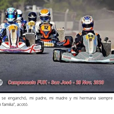
a se enganchó, mi padre, mi madre y mi hermana siempr
familia”, acotó.