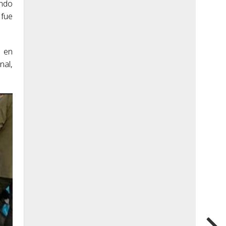
ando
 fue
r en
nal,