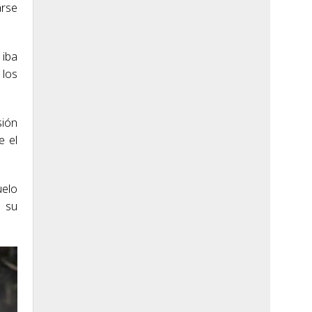
arse
 iba
 los
sión
e el
uelo
n su