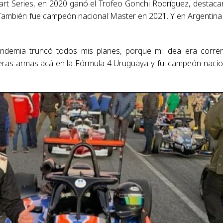
Kart Series, en 2020 ganó el Trofeo Gonchi Rodríguez, destac
También fue campeón nacional Master en 2021. Y en Argentina
ndemia truncó todos mis planes, porque mi idea era corre
eras armas acá en la Fórmula 4 Uruguaya y fui campeón nacio