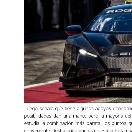
Luego señaló que tiene algunos apoyos económi
posibilidades dan una mano, pero la mayoría del 
estudia la combinación más barata, los puntos q
conveniente, destacando que es un esfuerzo famili