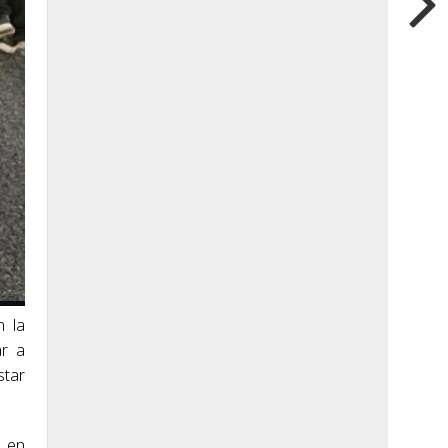
n la
ar a
star
n en