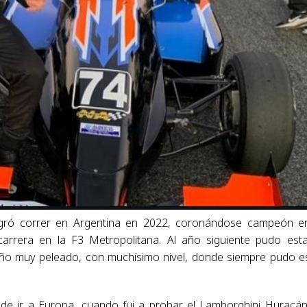
gró correr en Argentina en 2022, coronándose campeón e
carrera en la F3 Metropolitana. Al año siguiente pudo est
ño muy peleado, con muchísimo nivel, donde siempre pudo e
ad de ir a Europa, cuando fui a probar el Lamborghini Huracá