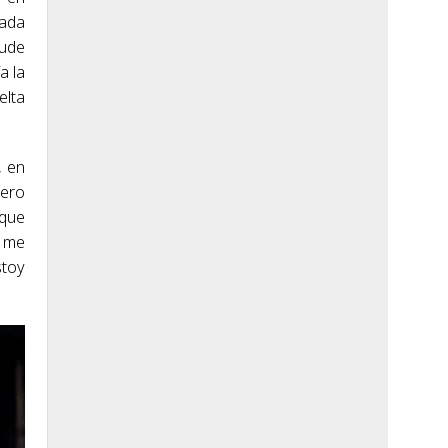
nada
pude
a la
elta
, en
pero
 que
e me
stoy