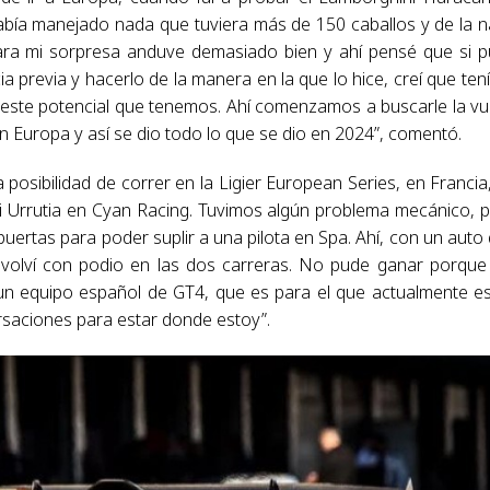
había manejado nada que tuviera más de 150 caballos y de la 
ara mi sorpresa anduve demasiado bien y ahí pensé que si 
previa y hacerlo de la manera en la que lo hice, creí que tení
este potencial que tenemos. Ahí comenzamos a buscarle la vu
n Europa y así se dio todo lo que se dio en 2024”, comentó.
posibilidad de correr en la Ligier European Series, en Francia
ti Urrutia en Cyan Racing. Tuvimos algún problema mecánico, 
ertas para poder suplir a una pilota en Spa. Ahí, con un auto
e volví con podio en las dos carreras. No pude ganar porqu
n equipo español de GT4, que es para el que actualmente e
rsaciones para estar donde estoy”.