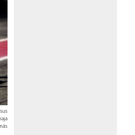
 sus
iaja
 más