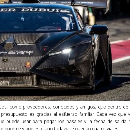
cos, como proveedores, conocidos y amigos, que dentro de
presupuesto es gracias al esfuerzo familiar. Cada vez que v
ue puede usar para pagar los pasajes y la fecha de salida
ar enorme y que este año todavía le quedan cuatro viajes.