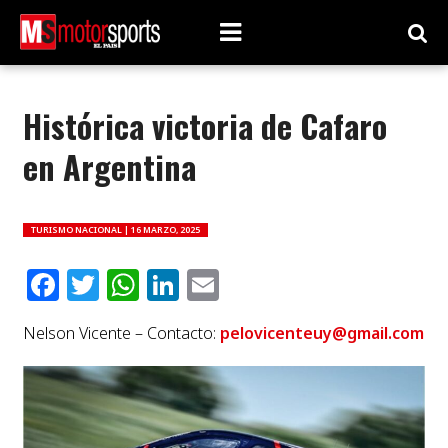
Histórica victoria de Cafaro
en Argentina
TURISMO NACIONAL |
16 MARZO, 2025
Facebook
Twitter
WhatsApp
LinkedIn
Email
Nelson Vicente – Contacto:
pelovicenteuy@gmail.com