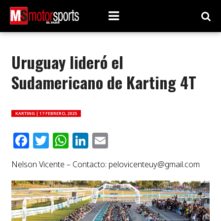
Uruguay lideró el
Sudamericano de Karting 4T
KARTING |
17 FEBRERO, 2025
Facebook
Twitter
WhatsApp
LinkedIn
Email
Nelson Vicente – Contacto:
pelovicenteuy@gmail.com