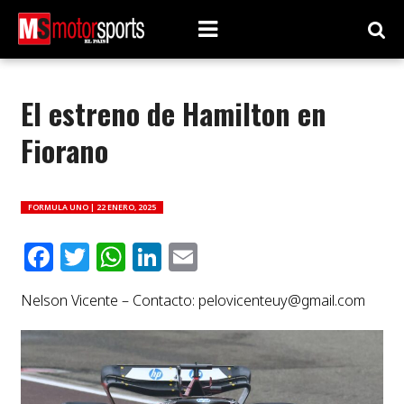
El estreno de Hamilton en
Fiorano
FORMULA UNO |
22 ENERO, 2025
Facebook
Twitter
WhatsApp
LinkedIn
Email
Nelson Vicente – Contacto:
pelovicenteuy@gmail.com