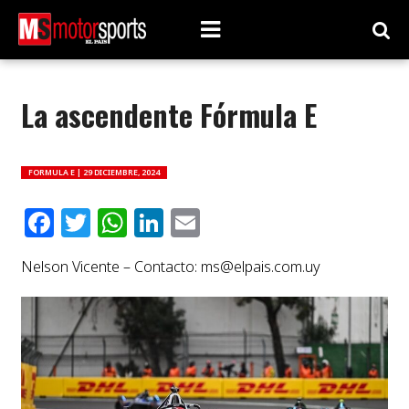
La ascendente Fórmula E
FORMULA E |
29 DICIEMBRE, 2024
Facebook
Twitter
WhatsApp
LinkedIn
Email
Nelson Vicente – Contacto:
ms@elpais.com.uy