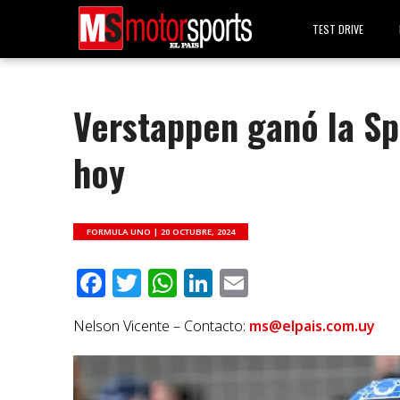
TEST DRIVE
Verstappen ganó la Spr
hoy
FORMULA UNO |
20 OCTUBRE, 2024
Facebook
Twitter
WhatsApp
LinkedIn
Email
Nelson Vicente – Contacto:
ms@elpais.com.uy