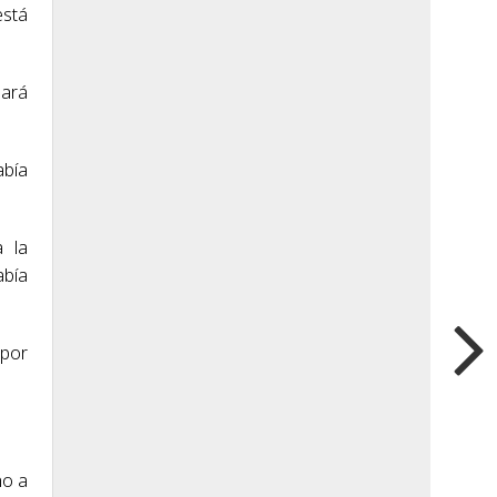
está
gará
abía
a la
abía
 por
ho a