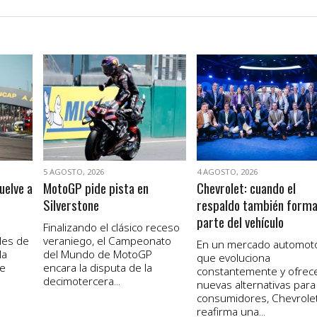
VER NOTA
VER NOTA
5 AGOSTO, 2026
4 AGOSTO, 2026
uelve a
MotoGP pide pista en
Chevrolet: cuando el
Silverstone
respaldo también form
parte del vehículo
Finalizando el clásico receso
les de
veraniego, el Campeonato
En un mercado automot
la
del Mundo de MotoGP
que evoluciona
de
encara la disputa de la
constantemente y ofrec
decimotercera...
nuevas alternativas para
consumidores, Chevrole
reafirma una...