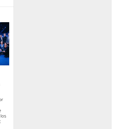
a
or
e
 los
t