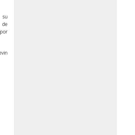
á su
s de
 por
evin