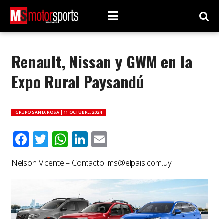
Renault, Nissan y GWM en la
Expo Rural Paysandú
GRUPO SANTA ROSA |
11 OCTUBRE, 2024
Facebook
Twitter
WhatsApp
LinkedIn
Email
Nelson Vicente – Contacto:
ms@elpais.com.uy