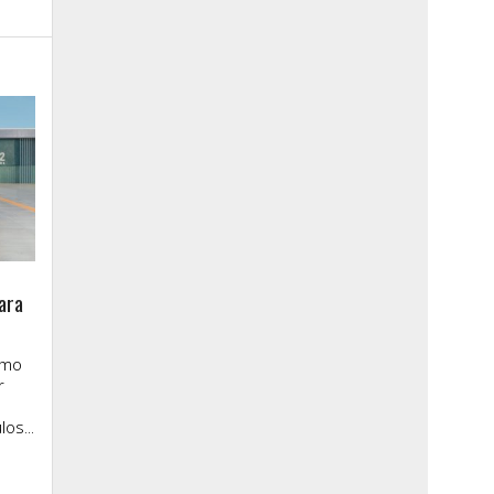
ara
imo
r
os...