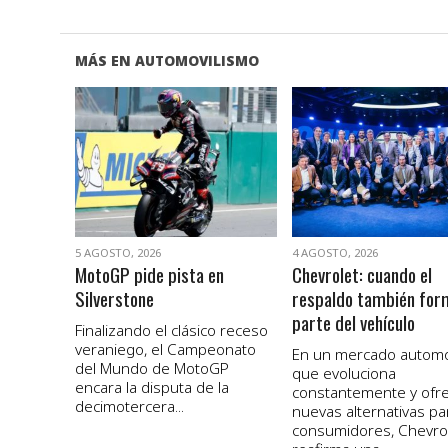
MÁS EN AUTOMOVILISMO
VER NOTA
VER NOTA
5 AGOSTO, 2026
4 AGOSTO, 2026
MotoGP pide pista en
Chevrolet: cuando el
Silverstone
respaldo también for
parte del vehículo
Finalizando el clásico receso
veraniego, el Campeonato
En un mercado autom
del Mundo de MotoGP
que evoluciona
encara la disputa de la
constantemente y ofr
decimotercera...
nuevas alternativas pa
consumidores, Chevro