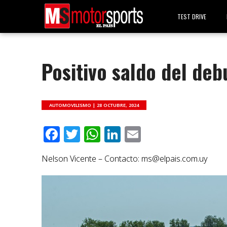
TEST DRIVE
Positivo saldo del deb
AUTOMOVILISMO |
28 OCTUBRE, 2024
Facebook
Twitter
WhatsApp
LinkedIn
Email
Nelson Vicente – Contacto:
ms@elpais.com.uy