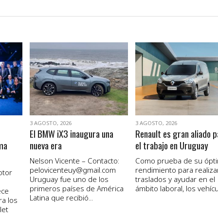
VER NOTA
VER NOTA
3 AGOSTO, 2026
3 AGOSTO, 2026
El BMW iX3 inaugura una
Renault es gran aliado p
ma
nueva era
el trabajo en Uruguay
Nelson Vicente – Contacto:
Como prueba de su ópt
pelovicenteuy@gmail.com
rendimiento para realiza
otor
Uruguay fue uno de los
traslados y ayudar en el
primeros países de América
ámbito laboral, los vehícul
ece
Latina que recibió...
ra los
let