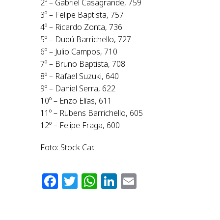
2º – Gabriel Casagrande, 759
3º – Felipe Baptista, 757
4º – Ricardo Zonta, 736
5º – Dudú Barrichello, 727
6º – Julio Campos, 710
7º – Bruno Baptista, 708
8º – Rafael Suzuki, 640
9º – Daniel Serra, 622
10º – Enzo Elías, 611
11º – Rubens Barrichello, 605
12º – Felipe Fraga, 600
Foto: Stock Car.
Facebook
Twitter
WhatsApp
LinkedIn
Email