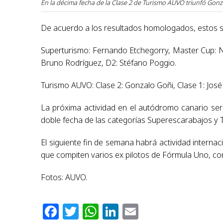
En la décima fecha de la Clase 2 de Turismo AUVO triunfó Gonz
De acuerdo a los resultados homologados, estos so
Superturismo: Fernando Etchegorry, Master Cup: N
Bruno Rodríguez, D2: Stéfano Poggio.
Turismo AUVO: Clase 2: Gonzalo Goñi, Clase 1: José
La próxima actividad en el autódromo canario ser
doble fecha de las categorías Superescarabajos y
El siguiente fin de semana habrá actividad internac
que compiten varios ex pilotos de Fórmula Uno, com
Fotos: AUVO.
Facebook
Twitter
WhatsApp
LinkedIn
Email