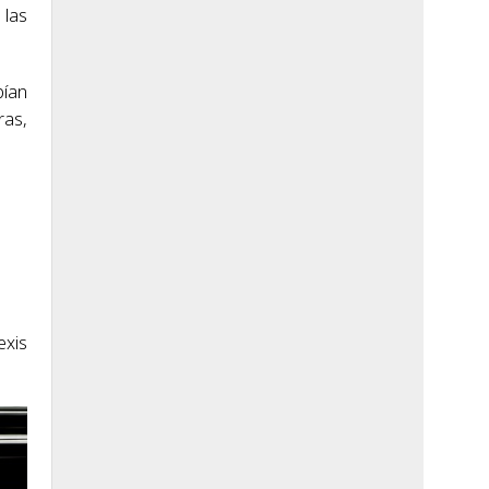
 las
bían
as,
exis