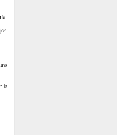
ía:
jos:
 una
n la