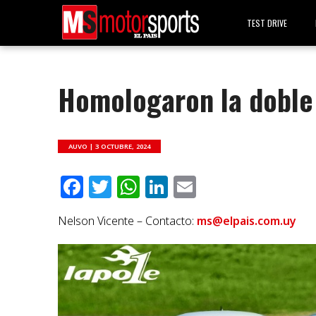
TEST DRIVE
Homologaron la doble 
AUVO |
3 OCTUBRE, 2024
Facebook
Twitter
WhatsApp
LinkedIn
Email
Nelson Vicente – Contacto:
ms@elpais.com.uy