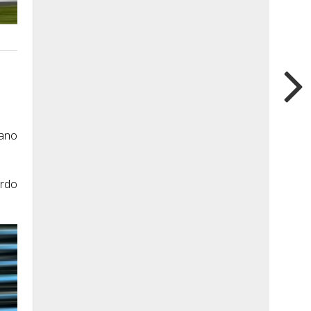
ano
ardo