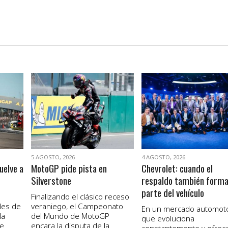
VER NOTA
VER NOTA
5 AGOSTO, 2026
4 AGOSTO, 2026
uelve a
MotoGP pide pista en
Chevrolet: cuando el
Silverstone
respaldo también form
parte del vehículo
Finalizando el clásico receso
les de
veraniego, el Campeonato
En un mercado automot
la
del Mundo de MotoGP
que evoluciona
de
encara la disputa de la