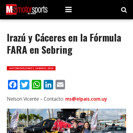
Irazú y Cáceres en la Fórmula
FARA en Sebring
AUTOMOVILISMO |
24 MAYO, 2024
Facebook
Twitter
WhatsApp
LinkedIn
Email
Nelson Vicente – Contacto:
ms@elpais.com.uy