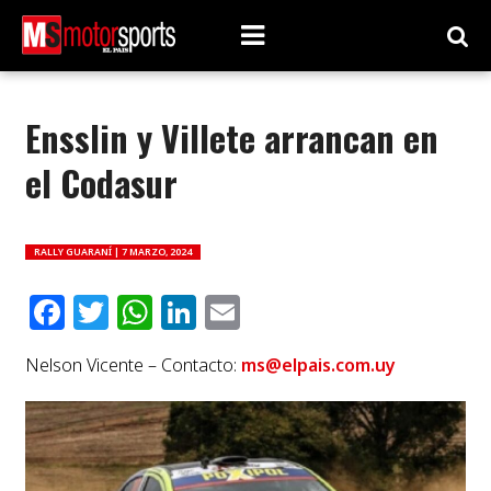
Ensslin y Villete arrancan en
el Codasur
RALLY GUARANÍ |
7 MARZO, 2024
Facebook
Twitter
WhatsApp
LinkedIn
Email
Nelson Vicente – Contacto:
ms@elpais.com.uy