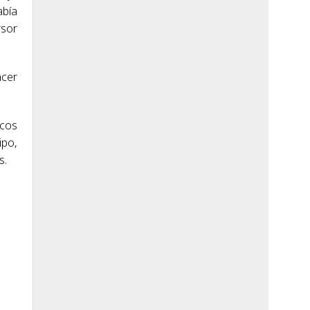
abía
sor
acer
icos
ipo,
s.