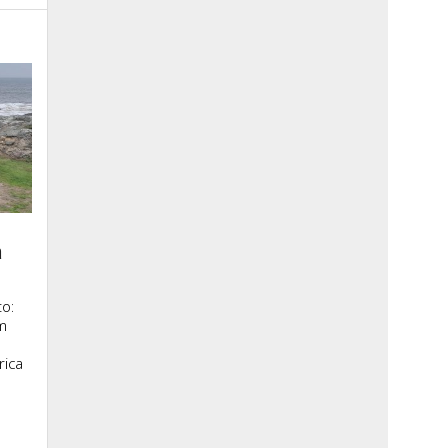
a
o:
m
rica