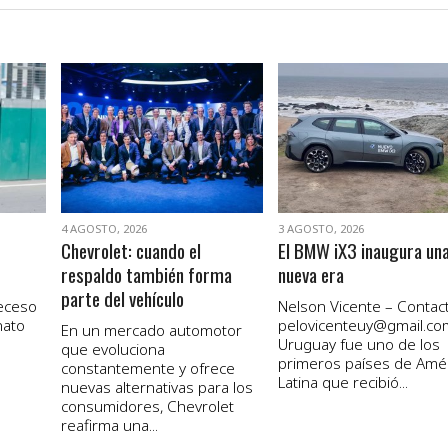
VER NOTA
VER NOTA
4 AGOSTO, 2026
3 AGOSTO, 2026
Chevrolet: cuando el
El BMW iX3 inaugura un
respaldo también forma
nueva era
parte del vehículo
receso
Nelson Vicente – Contact
nato
pelovicenteuy@gmail.co
En un mercado automotor
Uruguay fue uno de los
que evoluciona
primeros países de Amé
constantemente y ofrece
Latina que recibió...
nuevas alternativas para los
consumidores, Chevrolet
reafirma una...