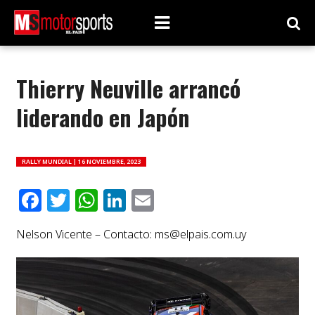
Thierry Neuville arrancó
liderando en Japón
RALLY MUNDIAL |
16 NOVIEMBRE, 2023
Facebook
Twitter
WhatsApp
LinkedIn
Email
Nelson Vicente – Contacto:
ms@elpais.com.uy