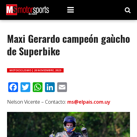
Maxi Gerardo campeón gaùcho
de Superbike
MOTOCICLISMO |
20 NOVIEMBRE, 2023
Facebook
Twitter
WhatsApp
LinkedIn
Email
Nelson Vicente – Contacto:
ms@elpais.com.uy