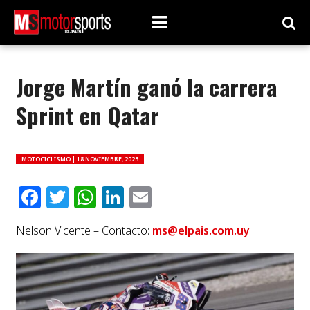
Jorge Martín ganó la carrera
Sprint en Qatar
MOTOCICLISMO |
18 NOVIEMBRE, 2023
Facebook
Twitter
WhatsApp
LinkedIn
Email
Nelson Vicente – Contacto:
ms@elpais.com.uy