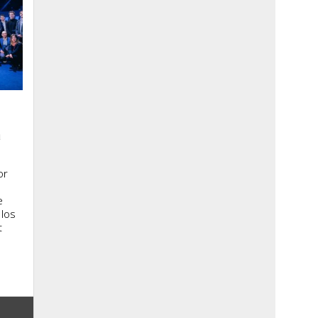
a
or
e
 los
t