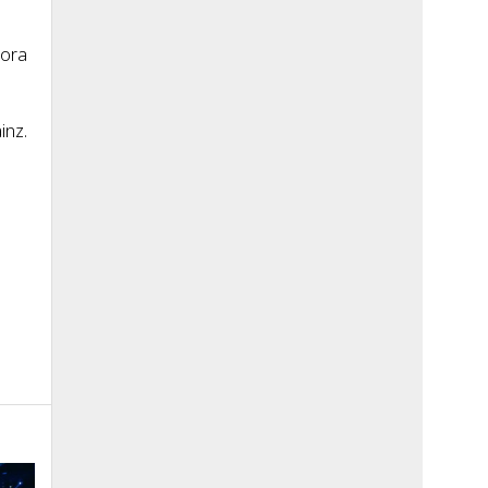
hora
inz.