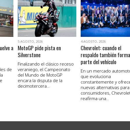
VER NOTA
VER NOTA
5 AGOSTO, 2026
4 AGOSTO, 2026
uelve a
MotoGP pide pista en
Chevrolet: cuando el
Silverstone
respaldo también form
parte del vehículo
Finalizando el clásico receso
les de
veraniego, el Campeonato
En un mercado automot
la
del Mundo de MotoGP
que evoluciona
de
encara la disputa de la
constantemente y ofrec
decimotercera...
nuevas alternativas para
consumidores, Chevrole
reafirma una...