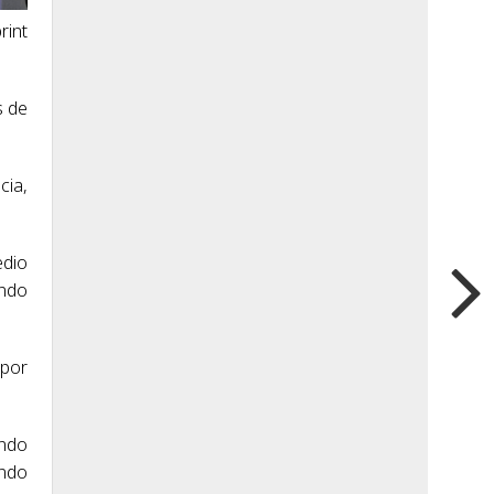
rint
s de
cia,
edio
endo
 por
undo
ando