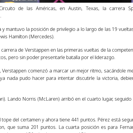
rcuito de las Américas, en Austin, Texas, la carrera Sp
.
a y mantuvo la posición de privilegio a lo largo de las 19 vuelta
ewis Hamilton (Mercedes).
 de carrera de Verstappen en las primeras vueltas de la competen
, pero sin poder presentarle batalla por el liderazgo.
a, Verstappen comenzó a marcar un mejor ritmo, sacándole m
a nada pudo hacer para intentar discutirle la victoria, debi
ri). Lando Norris (McLaren) arribó en el cuarto lugar, seguido
l tope del certamen y ahora tiene 441 puntos. Pérez está seg
ton, que suma 201 puntos. La cuarta posición es para Fern