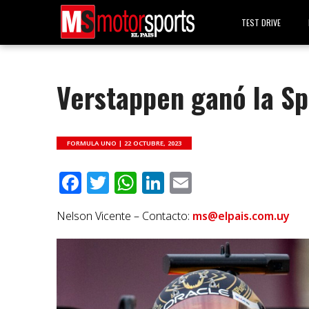
TEST DRIVE
Verstappen ganó la Sp
FORMULA UNO |
22 OCTUBRE, 2023
Facebook
Twitter
WhatsApp
LinkedIn
Email
Nelson Vicente – Contacto:
ms@elpais.com.uy