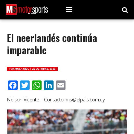
El neerlandés continúa
imparable
FORMULA UNO |
22 OCTUBRE, 2023
Facebook
Twitter
WhatsApp
LinkedIn
Email
Nelson Vicente – Contacto:
ms@elpais.com.uy