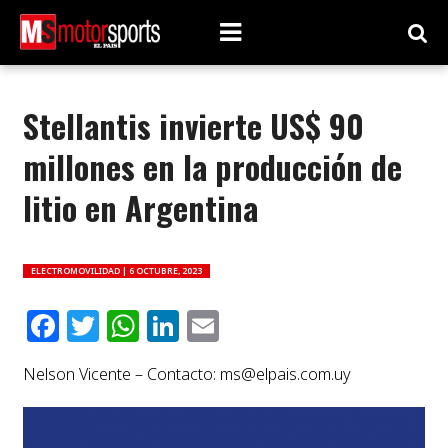
Stellantis invierte US$ 90
millones en la producción de
litio en Argentina
ELECTROMOVILIDAD |
6 OCTUBRE, 2023
Facebook
Twitter
WhatsApp
LinkedIn
Email
Nelson Vicente – Contacto:
ms@elpais.com.uy