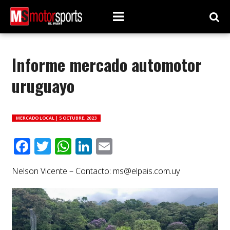
Informe mercado automotor
uruguayo
MERCADO LOCAL |
5 OCTUBRE, 2023
Facebook
Twitter
WhatsApp
LinkedIn
Email
Nelson Vicente – Contacto:
ms@elpais.com.uy