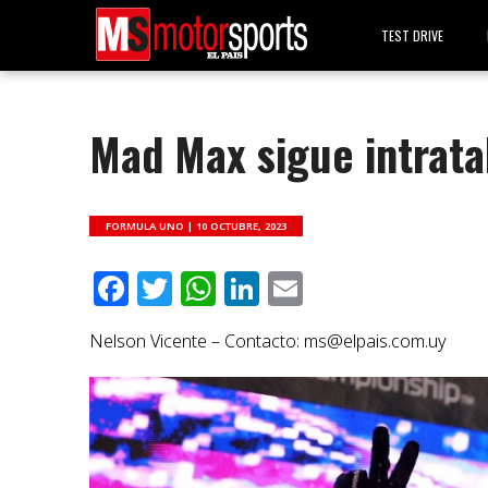
TEST DRIVE
Mad Max sigue intrata
FORMULA UNO |
10 OCTUBRE, 2023
Facebook
Twitter
WhatsApp
LinkedIn
Email
Nelson Vicente – Contacto:
ms@elpais.com.uy