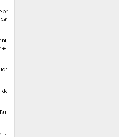
ejor
rcar
int,
hael
nfos
o de
Bull
elta