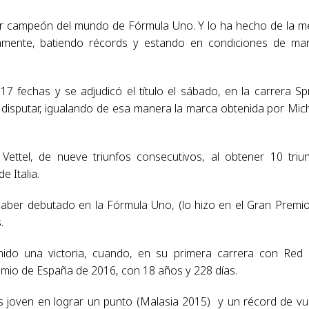
er campeón del mundo de Fórmula Uno. Y lo ha hecho de la m
vamente, batiendo récords y estando en condiciones de ma
 fechas y se adjudicó el título el sábado, en la carrera Spr
 disputar, igualando de esa manera la marca obtenida por Mic
ettel, de nueve triunfos consecutivos, al obtener 10 triu
e Italia.
haber debutado en la Fórmula Uno, (lo hizo en el Gran Premi
.
do una victoria, cuando, en su primera carrera con Red 
remio de España de 2016, con 18 años y 228 días.
s joven en lograr un punto (Malasia 2015) y un récord de vu