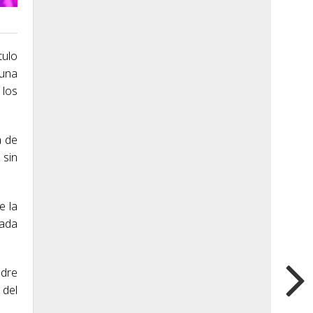
tulo
 una
 los
a de
 sin
e la
iada
adre
 del