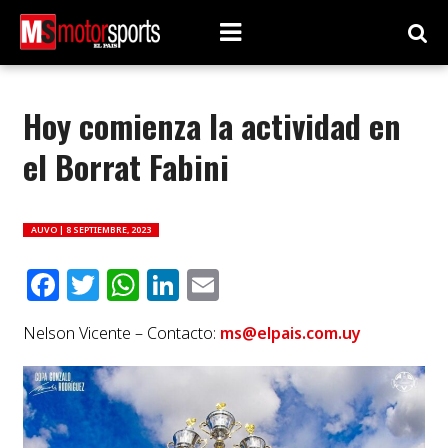
Hoy comienza la actividad en
el Borrat Fabini
AUVO |
8 SEPTIEMBRE, 2023
Facebook
Twitter
WhatsApp
LinkedIn
Email
Nelson Vicente – Contacto:
ms@elpais.com.uy