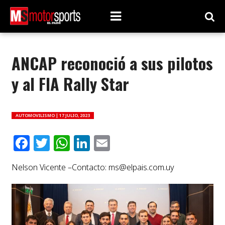
ANCAP reconoció a sus pilotos
y al FIA Rally Star
AUTOMOVILISMO |
17 JULIO, 2023
Facebook
Twitter
WhatsApp
LinkedIn
Email
Nelson Vicente –Contacto:
ms@elpais.com.uy