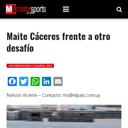
Maite Cáceres frente a otro
desafío
AUTOMOVILISMO |
23 JUNIO, 2023
Facebook
Twitter
WhatsApp
LinkedIn
Email
Nelson Vicente – Contacto:
ms@elpais.com.uy