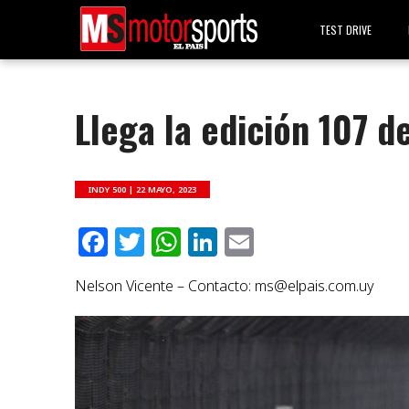
TEST DRIVE
Llega la edición 107 d
INDY 500 |
22 MAYO, 2023
Facebook
Twitter
WhatsApp
LinkedIn
Email
Nelson Vicente – Contacto:
ms@elpais.com.uy