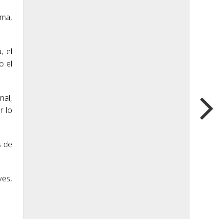
sma,
.
, el
o el
nal,
r lo
s de
ves,