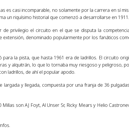
las es casi incomparable, no solamente por la carrera en sí mi
uma un riquísimo historial que comenzó a desarrollarse en 1911
 de privilegio el circuito en el que se disputa la competencia
de extensión, denominado popularmente por los fanáticos com
ra la pista, que hasta 1961 era de ladrillos. El circuito origi
as y alquitrán, lo que lo tornaba muy riesgoso y peligroso, po
con ladrillos, de ahí el popular apodo.
 de largada y llegada, compuesta por una franja de 36 pulgada
 Millas son AJ Foyt, Al Unser Sr, Ricky Mears y Helio Castrone
nfos.