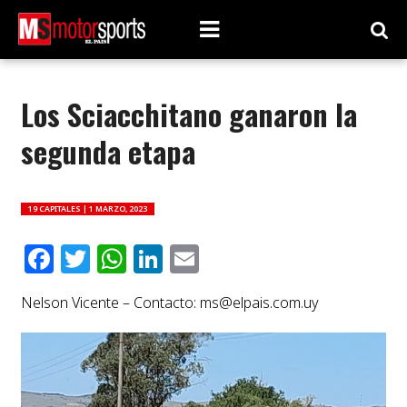
Los Sciacchitano ganaron la
segunda etapa
19 CAPITALES |
1 MARZO, 2023
Facebook
Twitter
WhatsApp
LinkedIn
Email
Nelson Vicente – Contacto:
ms@elpais.com.uy