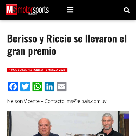
Berisso y Riccio se llevaron el
gran premio
19 CAPITALES HISTORICO |
6 MARZO, 2023
Facebook
Twitter
WhatsApp
LinkedIn
Email
Nelson Vicente – Contacto:
ms@elpais.com.uy