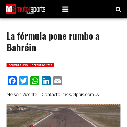
La fórmula pone rumbo a
Bahréin
FORMULA UNO |
16 FEBRERO, 2023
Facebook
Twitter
WhatsApp
LinkedIn
Email
Nelson Vicente – Contacto:
ms@elpais.com.uy